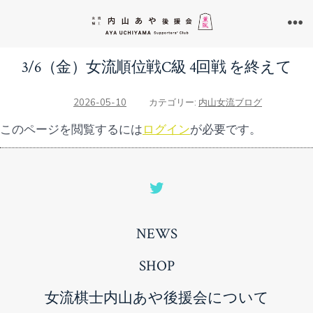
コ
ン
メ
ニ
テ
ュ
3/6（金）女流順位戦C級 4回戦 を終えて
ン
ー
ツ
2026-05-10
カテゴリー:
内山女流ブログ
へ
このページを閲覧するには
ログイン
が必要です。
ス
キ
ッ
Open
プ
Twitter
NEWS
in
a
SHOP
new
女流棋士内山あや後援会について
tab