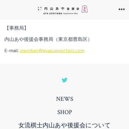
コ
ン
メ
ニ
テ
ュ
【事務局】
ン
ー
内山あや後援会事務局（東京都豊島区）
ツ
へ
E-mail:
member@ayasupporters.com
ス
キ
ッ
Open
プ
Twitter
NEWS
in
a
SHOP
new
女流棋士内山あや後援会について
tab