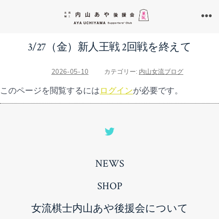
コ
ン
メ
ニ
テ
ュ
3/27（金）新人王戦 2回戦を終えて
ン
ー
ツ
2026-05-10
カテゴリー:
内山女流ブログ
へ
このページを閲覧するには
ログイン
が必要です。
ス
キ
ッ
Open
プ
Twitter
NEWS
in
a
SHOP
new
女流棋士内山あや後援会について
tab