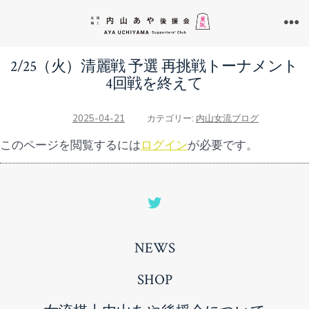
コ
ン
メ
ニ
テ
ュ
2/25（火）清麗戦 予選 再挑戦トーナメント
ン
ー
4回戦を終えて
ツ
へ
2025-04-21
カテゴリー:
内山女流ブログ
ス
このページを閲覧するには
ログイン
が必要です。
キ
ッ
プ
Open
Twitter
NEWS
in
a
SHOP
new