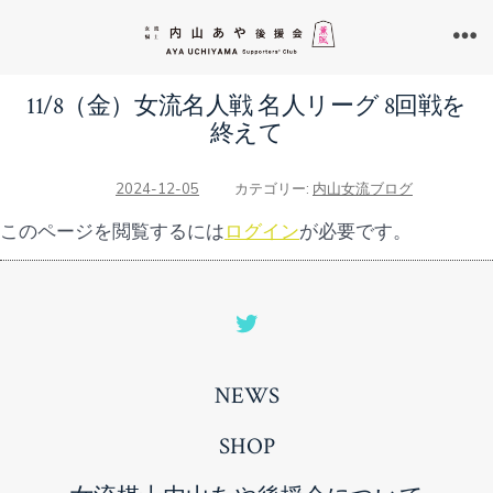
コ
ン
メ
ニ
テ
ュ
11/8（金）女流名人戦 名人リーグ 8回戦を
ン
ー
終えて
ツ
へ
2024-12-05
カテゴリー:
内山女流ブログ
ス
このページを閲覧するには
ログイン
が必要です。
キ
ッ
プ
Open
Twitter
NEWS
in
a
SHOP
new