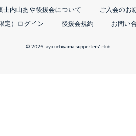
in
棋士内山あや後援会について
ご入会のお
a
限定）ログイン
後援会規約
お問い
new
tab
© 2026
aya uchiyama supporters' club