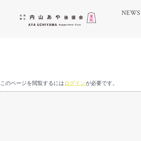
コ
NEWS
ン
テ
ン
ツ
へ
ス
キ
ッ
このページを閲覧するには
ログイン
が必要です。
プ