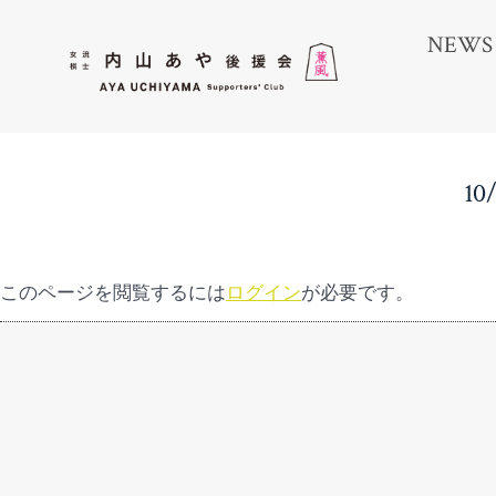
コ
NEWS
ン
テ
ン
ツ
へ
1
ス
キ
ッ
このページを閲覧するには
ログイン
が必要です。
プ