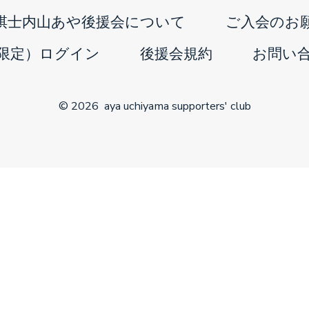
in
棋士内山あや後援会について
ご入会のお
a
限定）ログイン
後援会規約
お問い
new
tab
© 2026
aya uchiyama supporters' club