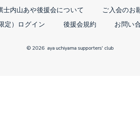
in
棋士内山あや後援会について
ご入会のお
a
限定）ログイン
後援会規約
お問い
new
tab
© 2026
aya uchiyama supporters' club