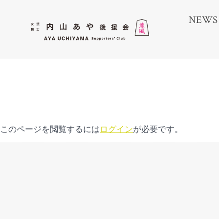
コ
NEWS
ン
テ
ン
ツ
へ
ス
キ
ッ
このページを閲覧するには
ログイン
が必要です。
プ