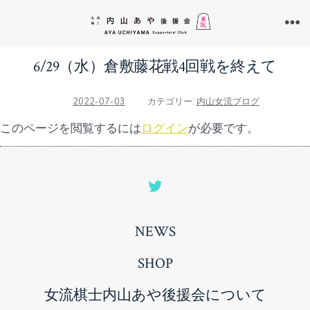
コ
ン
メ
ニ
テ
ュ
6/29（水）倉敷藤花戦4回戦を終えて
ン
ー
ツ
2022-07-03
カテゴリー:
内山女流ブログ
へ
このページを閲覧するには
ログイン
が必要です。
ス
キ
ッ
Open
プ
Twitter
NEWS
in
a
SHOP
new
女流棋士内山あや後援会について
tab