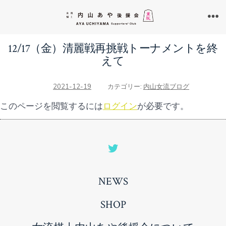
コ
ン
メ
ニ
テ
ュ
12/17（金）清麗戦再挑戦トーナメントを終
ン
ー
えて
ツ
へ
2021-12-19
カテゴリー:
内山女流ブログ
ス
このページを閲覧するには
ログイン
が必要です。
キ
ッ
プ
Open
Twitter
NEWS
in
a
SHOP
new