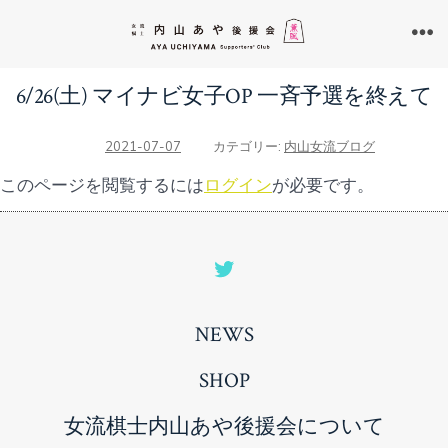
コ
ン
メ
ニ
テ
ュ
6/26(土) マイナビ女子OP 一斉予選を終えて
ン
ー
ツ
2021-07-07
カテゴリー:
内山女流ブログ
へ
このページを閲覧するには
ログイン
が必要です。
ス
キ
ッ
Open
プ
Twitter
NEWS
in
a
SHOP
new
女流棋士内山あや後援会について
tab